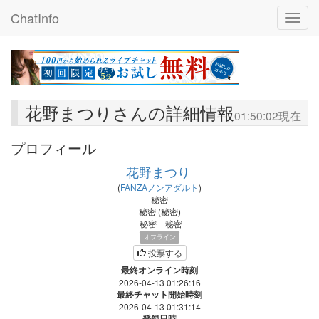
ChatInfo
Toggle
花野まつりさんの詳細情報
01:50:02現在
プロフィール
花野まつり
(
FANZAノンアダルト
)
秘密
秘密
(
秘密
)
秘密
秘密
オフライン
投票する
最終オンライン時刻
2026-04-13 01:26:16
最終チャット開始時刻
2026-04-13 01:31:14
登録日時