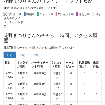
花野まつりさんのログイン・チャット履歴
直近1週間
のログイン状況を示しています。
X
:待機中
X
:チャット中
X
:2ショット中
X
:待合せ中
X
:不明
花野まつりさんのチャット時間、アクセス履
歴
直近
7日間
のチャット時間とアクセス履歴を示しています。
日毎
週毎
月毎
日付
オンライ
パーティチャ
2ショッ
ページ
視聴者数
投票
ン時間
ット時間
ト時間
ビュー
(最大)
件数
2026-
0時間 0
0時間 0分
0時間 0
0
0
0
08-09
分
分
2026-
0時間 0
0時間 0分
0時間 0
0
0
0
08-08
分
分
2026-
0時間 0
0時間 0分
0時間 0
0
0
0
08-07
分
分
2026-
0時間 0
0時間 0分
0時間 0
0
0
0