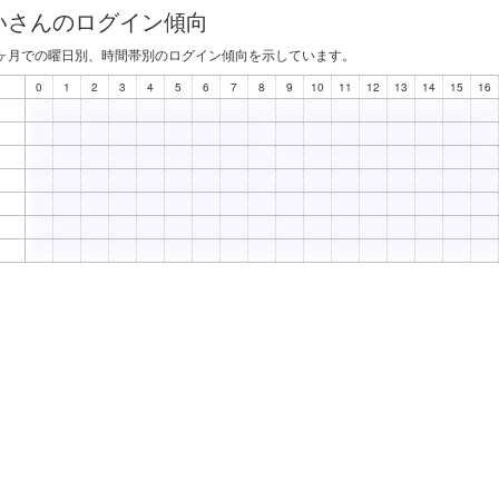
しいさんのログイン傾向
ヶ月での曜日別、時間帯別のログイン傾向を示しています。
0
1
2
3
4
5
6
7
8
9
10
11
12
13
14
15
16