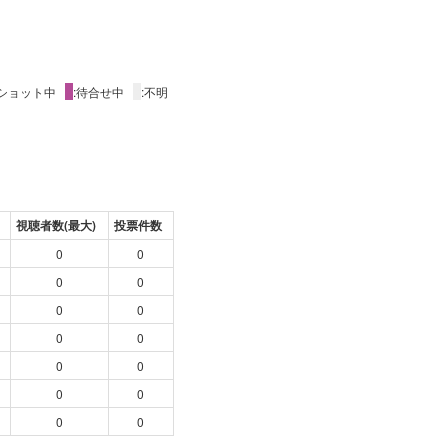
2ショット中
X
:待合せ中
X
:不明
視聴者数(最大)
投票件数
0
0
0
0
0
0
0
0
0
0
0
0
0
0