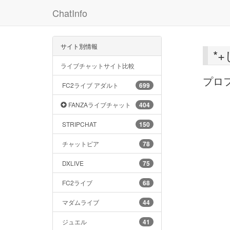
ChatInfo
サイト別情報
*
ライブチャットサイト比較
プロ
FC2ライブ アダルト
699
FANZAライブチャット
404
STRIPCHAT
150
チャットピア
78
DXLIVE
75
FC2ライブ
68
マダムライブ
44
ジュエル
41