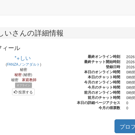
+しいさんの詳細情報
フィール
*+しい
最終オンライン時刻
2026
最終チャット開始時刻
2026
(
FANZAノンアダルト
)
登録日時
2026
秘密
本日のオンライン時間
0時間
秘密
(
秘密
)
本日のチャット時間
0時間
秘密
家庭教師
今月のオンライン時間
0時間
オフライン
今月のチャット時間
0時間
投票する
前月のオンライン時間
0時間
前月のチャット時間
0時間
本日の詳細ページアクセス
0
今月の得票数
0
プロ