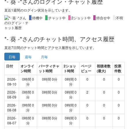
*- 葵 -*さんのログイン・チャット履歴
直近1週間
のログイン状況を示しています。
X
:待機中
X
:チャット中
X
:2ショット中
X
:待合せ中
X
:不明
*- 葵 -*さんのチャット時間、アクセス履歴
直近
7日間
のチャット時間とアクセス履歴を示しています。
日毎
週毎
月毎
日付
オンライ
パーティチャ
2ショッ
ページ
視聴者数
投票
ン時間
ット時間
ト時間
ビュー
(最大)
件数
2026-
0時間 0
0時間 0分
0時間 0
0
0
0
08-10
分
分
2026-
0時間 0
0時間 0分
0時間 0
2
0
0
08-09
分
分
2026-
0時間 0
0時間 0分
0時間 0
0
0
0
08-08
分
分
2026-
0時間 0
0時間 0分
0時間 0
0
0
0
08-07
分
分