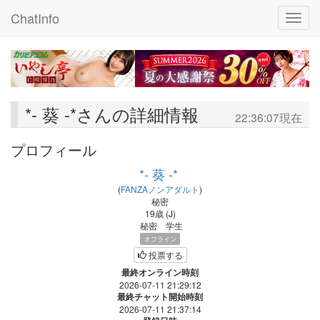
ChatInfo
Toggle
*- 葵 -*さんの詳細情報
22:36:07現在
プロフィール
*- 葵 -*
(
FANZAノンアダルト
)
秘密
19歳
(
J
)
秘密
学生
オフライン
投票する
最終オンライン時刻
2026-07-11 21:29:12
最終チャット開始時刻
2026-07-11 21:37:14