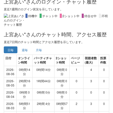
上宮あい*さんのログイン・チャット履歴
直近1週間
のログイン状況を示しています。
X
:待機中
X
:チャット中
X
:2ショット中
X
:待合せ中
X
:不明
上宮あい*さんのチャット時間、アクセス履歴
直近
7日間
のチャット時間とアクセス履歴を示しています。
日毎
週毎
月毎
日付
オンライ
パーティチャ
2ショッ
ページ
視聴者数
投票
ン時間
ット時間
ト時間
ビュー
(最大)
件数
2026-
0時間14
0時間14分
0時間 0
1
4
0
08-06
分
分
2026-
2時間16
1時間44分
0時間 0
0
3
0
08-05
分
分
2026-
0時間 0
0時間 0分
0時間 0
0
0
0
08-04
分
分
2026-
5時間51
2時間 4分
0時間57
2
3
0
08-03
分
分