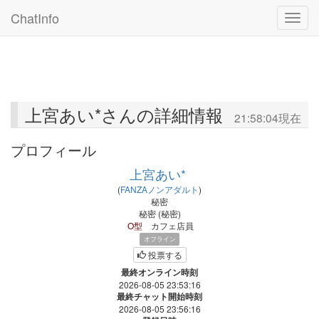
ChatInfo
Toggle
上宮あい*さんの詳細情報
21:58:04現在
プロフィール
上宮あい*
(
FANZAノンアダルト
)
秘密
秘密
(
秘密
)
O型
カフェ店員
オフライン
投票する
最終オンライン時刻
2026-08-05 23:53:16
最終チャット開始時刻
2026-08-05 23:56:16