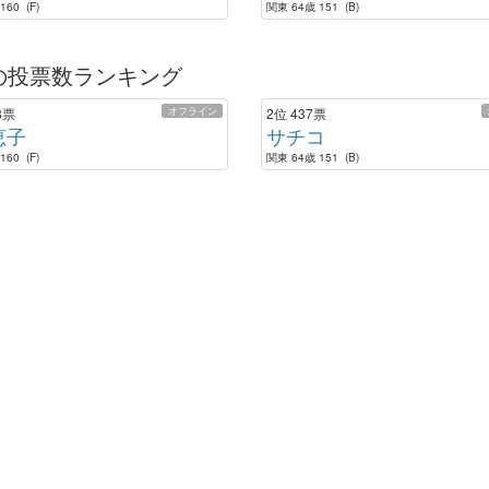
160 (F)
関東 64歳 151 (B)
の投票数ランキング
オフライン
8票
2位
437票
恵子
サチコ
160 (F)
関東 64歳 151 (B)