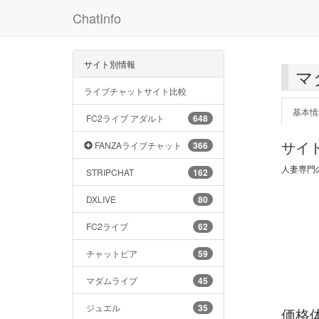
ChatInfo
サイト別情報
マ
ライブチャットサイト比較
基本情
FC2ライブ アダルト
648
サイ
FANZAライブチャット
366
人妻専門
STRIPCHAT
162
DXLIVE
80
FC2ライブ
62
チャットピア
59
マダムライブ
45
ジュエル
35
価格