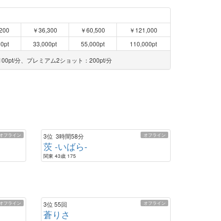
200
￥36,300
￥60,500
￥121,000
0pt
33,000pt
55,000pt
110,000pt
00pt/分、プレミアム2ショット：200pt/分
オフライン
オフライン
3位
3時間58分
茨 -いばら-
関東 43歳 175
オフライン
オフライン
3位
55回
蒼りさ