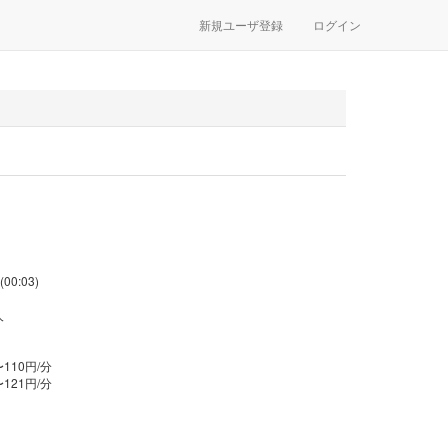
新規ユーザ登録
ログイン
(00:03)
人
〜110円/分
〜121円/分