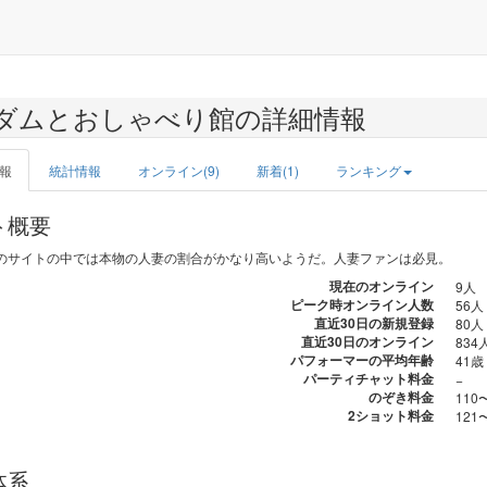
ダムとおしゃべり館の詳細情報
報
統計情報
オンライン(9)
新着(1)
ランキング
ト概要
のサイトの中では本物の人妻の割合がかなり高いようだ。人妻ファンは必見。
現在のオンライン
9人
ピーク時オンライン人数
56人 
直近30日の新規登録
80人
直近30日のオンライン
834
パフォーマーの平均年齢
41歳
パーティチャット料金
−
のぞき料金
110
2ショット料金
121
体系