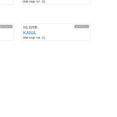
関東 49歳 157 (D)
オフライン
オフライン
3位
225票
KANA
関東 54歳 158 (C)