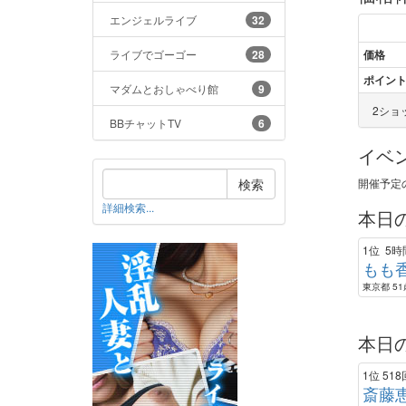
エンジェルライブ
32
ライブでゴーゴー
28
価格
ポイン
マダムとおしゃべり館
9
2ショッ
BBチャットTV
6
イベ
検索
開催予定
詳細検索...
本日
1位
5時
もも
東京都 51歳
本日
1位
518
斎藤