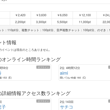
￥2,420
￥3,630
￥6,050
￥12,100
￥24,
ト
2,200pt
3,300pt
5,500pt
11,000pt
22,00
ト：110pt/分、複数チャット：100pt/分、音声複数チャット：100pt/分、のぞき：1
ント情報
のイベントは現在のところありません。
のオンライン時間ランキング
オフライン
間59分
2位
4時間12分
香
aimi
 153 (E)
聞いてね 49歳 160 (C)
の詳細情報アクセス数ランキング
オフライン
回
2位
143回
恵子
サチコ