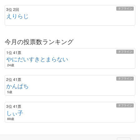
オフライン
3位
2回
えりらじ
今月の投票数ランキング
オフライン
1位
41票
やにだいすきとまらない
24歳
オフライン
2位
41票
かんぱち
5歳
オフライン
3位
41票
しぃ子
88歳