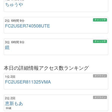
ちゅうや
チャット中
2位
6時間 9分
FC2USER740508UTE
チャット中
3位
6時間 9分
鏡
本日の詳細情報アクセス数ランキング
オフライン
1位
2回
FC2USER811325VMA
オフライン
2位
2回
恵新もあ
30歳