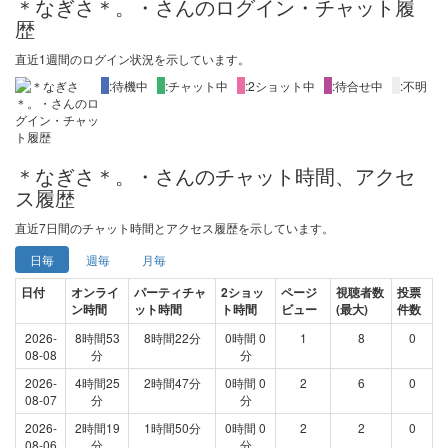
＊なぎさ＊。・さんのログイン・チャット履
歴
直近1週間
のログイン状況を示しています。
X
:待機中
X
:チャット中
X
:2ショット中
X
:待合せ中
X
:不明
＊なぎさ＊。・さんのチャット時間、アクセ
ス履歴
直近
7日間
のチャット時間とアクセス履歴を示しています。
日毎
週毎
月毎
日付
オンライ
パーティチャ
2ショッ
ページ
視聴者数
投票
ン時間
ット時間
ト時間
ビュー
(最大)
件数
2026-
8時間53
8時間22分
0時間 0
1
8
0
08-08
分
分
2026-
4時間25
2時間47分
0時間 0
2
6
0
08-07
分
分
2026-
2時間19
1時間50分
0時間 0
2
2
0
08-06
分
分