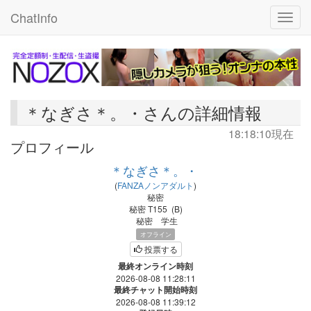
ChatInfo
Toggle
＊なぎさ＊。・さんの詳細情報
18:18:10現在
プロフィール
＊なぎさ＊。・
(
FANZAノンアダルト
)
秘密
秘密
T155
(
B
)
秘密
学生
オフライン
投票する
最終オンライン時刻
2026-08-08 11:28:11
最終チャット開始時刻
2026-08-08 11:39:12