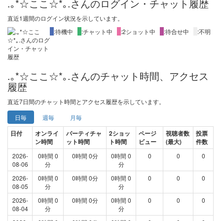
.｡*☆ここ☆*｡.さんのログイン・チャット履歴
直近1週間
のログイン状況を示しています。
X
:待機中
X
:チャット中
X
:2ショット中
X
:待合せ中
X
:不明
.｡*☆ここ☆*｡.さんのチャット時間、アクセス
履歴
直近
7日間
のチャット時間とアクセス履歴を示しています。
日毎
週毎
月毎
日付
オンライ
パーティチャ
2ショッ
ページ
視聴者数
投票
ン時間
ット時間
ト時間
ビュー
(最大)
件数
2026-
0時間 0
0時間 0分
0時間 0
0
0
0
08-06
分
分
2026-
0時間 0
0時間 0分
0時間 0
0
0
0
08-05
分
分
2026-
0時間 0
0時間 0分
0時間 0
0
0
0
08-04
分
分