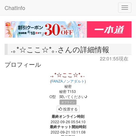
ChatInfo
Toggle
.｡*☆ここ☆*｡.さんの詳細情報
22:01:55現在
プロフィール
.｡*☆ここ☆*｡.
(
FANZAノンアダルト
)
秘密
秘密
T153
O型
聞いてください♪
オフライン
投票する
最終オンライン時刻
2022-09-26 05:54:10
最終チャット開始時刻
2022-09-21 10:11:08