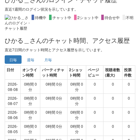
直近1週間
のログイン状況を示しています。
X
:待機中
X
:チャット中
X
:2ショット中
X
:待合せ中
X
:不明
ひかる＿さんのチャット時間、アクセス履歴
直近
7日間
のチャット時間とアクセス履歴を示しています。
日毎
週毎
月毎
日付
オンライ
パーティチャ
2ショッ
ページ
視聴者数
投票
ン時間
ット時間
ト時間
ビュー
(最大)
件数
2026-
0時間 0
0時間 0分
0時間 0
0
0
0
08-08
分
分
2026-
0時間 0
0時間 0分
0時間 0
0
0
0
08-07
分
分
2026-
0時間 0
0時間 0分
0時間 0
0
0
0
08-06
分
分
2026-
0時間 0
0時間 0分
0時間 0
0
0
0
08-05
分
分