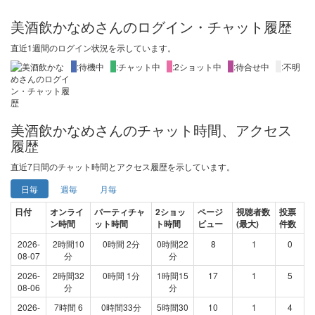
美酒飲かなめさんのログイン・チャット履歴
直近1週間
のログイン状況を示しています。
X
:待機中
X
:チャット中
X
:2ショット中
X
:待合せ中
X
:不明
美酒飲かなめさんのチャット時間、アクセス
履歴
直近
7日間
のチャット時間とアクセス履歴を示しています。
日毎
週毎
月毎
日付
オンライ
パーティチャ
2ショッ
ページ
視聴者数
投票
ン時間
ット時間
ト時間
ビュー
(最大)
件数
2026-
2時間10
0時間 2分
0時間22
8
1
0
08-07
分
分
2026-
2時間32
0時間 1分
1時間15
17
1
5
08-06
分
分
2026-
7時間 6
0時間33分
5時間30
10
1
4