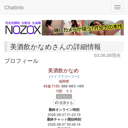
ChatInfo
Toggle
美酒飲かなめさんの詳細情報
03:26:26現在
プロフィール
美酒飲かなめ
(
ライブでゴーゴー
)
福岡県
45歳
T150
B88
W63
H89
O型
５５
オフライン
投票する
最終オンライン時刻
2026-08-07 01:23:19
最終チャット開始時刻
2026-08-07 00:46:16