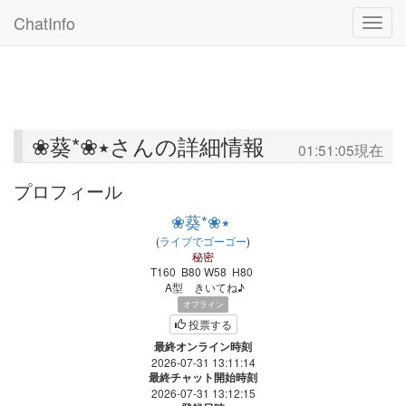
ChatInfo
Toggle
❀葵*❀٭さんの詳細情報
01:51:05現在
プロフィール
❀葵*❀٭
(
ライブでゴーゴー
)
秘密
T160
B80
W58
H80
A型
きいてね♪
オフライン
投票する
最終オンライン時刻
2026-07-31 13:11:14
最終チャット開始時刻
2026-07-31 13:12:15