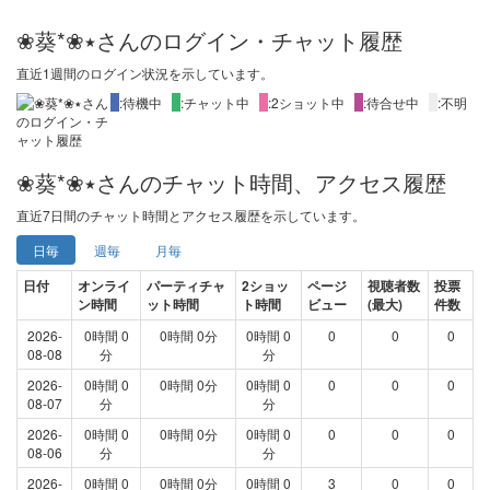
❀葵*❀٭さんのログイン・チャット履歴
直近1週間
のログイン状況を示しています。
X
:待機中
X
:チャット中
X
:2ショット中
X
:待合せ中
X
:不明
❀葵*❀٭さんのチャット時間、アクセス履歴
直近
7日間
のチャット時間とアクセス履歴を示しています。
日毎
週毎
月毎
日付
オンライ
パーティチャ
2ショッ
ページ
視聴者数
投票
ン時間
ット時間
ト時間
ビュー
(最大)
件数
2026-
0時間 0
0時間 0分
0時間 0
0
0
0
08-08
分
分
2026-
0時間 0
0時間 0分
0時間 0
0
0
0
08-07
分
分
2026-
0時間 0
0時間 0分
0時間 0
0
0
0
08-06
分
分
2026-
0時間 0
0時間 0分
0時間 0
3
0
0