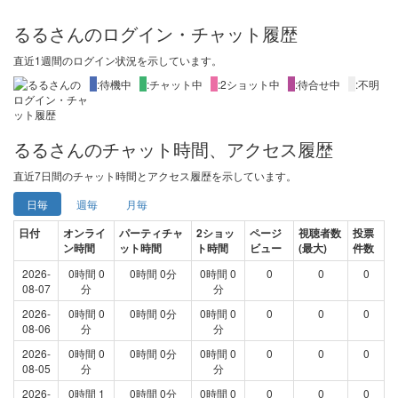
るるさんのログイン・チャット履歴
直近1週間
のログイン状況を示しています。
X
:待機中
X
:チャット中
X
:2ショット中
X
:待合せ中
X
:不明
るるさんのチャット時間、アクセス履歴
直近
7日間
のチャット時間とアクセス履歴を示しています。
日毎
週毎
月毎
日付
オンライ
パーティチャ
2ショッ
ページ
視聴者数
投票
ン時間
ット時間
ト時間
ビュー
(最大)
件数
2026-
0時間 0
0時間 0分
0時間 0
0
0
0
08-07
分
分
2026-
0時間 0
0時間 0分
0時間 0
0
0
0
08-06
分
分
2026-
0時間 0
0時間 0分
0時間 0
0
0
0
08-05
分
分
2026-
0時間 1
0時間 0分
0時間 0
0
0
0