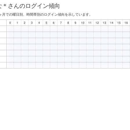
な＊さんのログイン傾向
ヶ月での曜日別、時間帯別のログイン傾向を示しています。
0
1
2
3
4
5
6
7
8
9
10
11
12
13
14
15
16