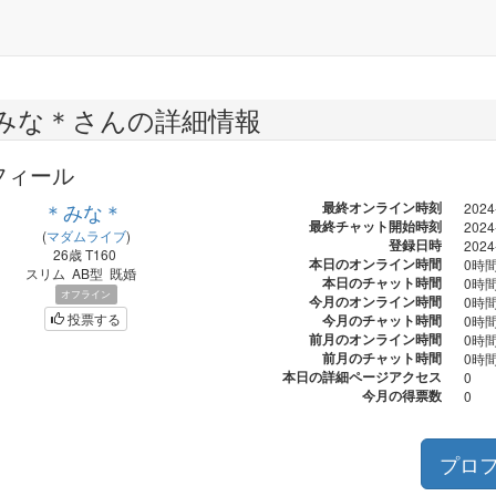
みな＊さんの詳細情報
フィール
＊みな＊
最終オンライン時刻
2024
最終チャット開始時刻
2024
(
マダムライブ
)
登録日時
2024
26歳
T160
本日のオンライン時間
0時間
スリム
AB型
既婚
本日のチャット時間
0時間
オフライン
今月のオンライン時間
0時間
投票する
今月のチャット時間
0時間
前月のオンライン時間
0時間
前月のチャット時間
0時間
本日の詳細ページアクセス
0
今月の得票数
0
プロ