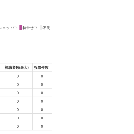
2ショット中
X
:待合せ中
X
:不明
視聴者数(最大)
投票件数
0
0
0
0
0
0
0
0
0
0
0
0
0
0