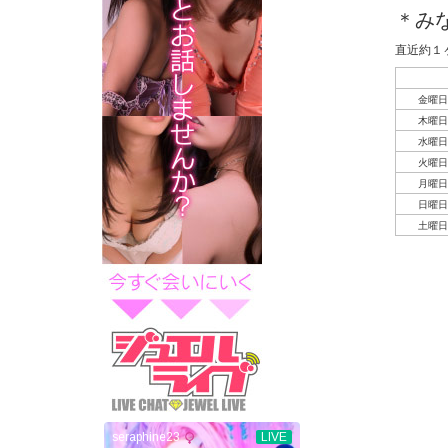
＊み
直近約１
金曜日
木曜日
水曜日
火曜日
月曜日
日曜日
土曜日