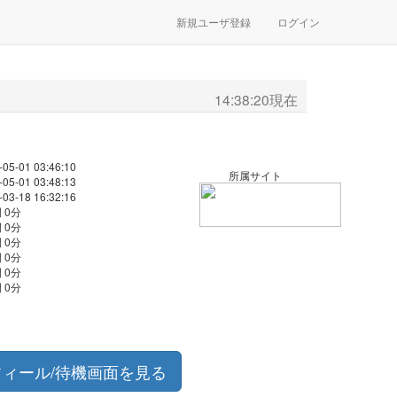
新規ユーザ登録
ログイン
14:38:20現在
-05-01 03:46:10
所属サイト
-05-01 03:48:13
-03-18 16:32:16
 0分
 0分
 0分
 0分
 0分
 0分
フィール/待機画面を見る