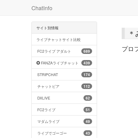
ChatInfo
サイト別情報
＊
ライブチャットサイト比較
プロ
FC2ライブ アダルト
689
FANZAライブチャット
439
STRIPCHAT
174
チャットピア
112
DXLIVE
62
FC2ライブ
51
マダムライブ
49
ライブでゴーゴー
43